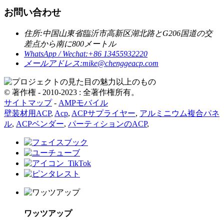
お問い合わせ
住所:
中国山東省臨沂市高新区湖北路とG206国道の交
差点から南に800メートル
WhatsApp / Wechat:
+86 13455932220
メールアドレス:
mike@chenggeacp.com
© 著作権 - 2010-2023 : 全著作権所有。
サイトマップ
-
AMPモバイル
壁装材用ACP
,
Acp
,
ACPサプライヤー
,
アルミニウム複合パネ
ル
,
ACPベンダー
,
パーティションのACP
,
ワッツアップ