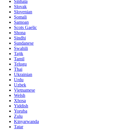
Sinhala
Slovak
Slovenian
Somali
Samoan
Scots Gaelic
Shona
Sindhi
Sundanese
Swahili
Tajik
Tamil
Telugu
Thai
Ukrainian
Urdu
Uzbek
Vietnamese
Welsh
Xhosa
Yiddish
Yoruba
Zulu
Kinyarwanda
Tatar