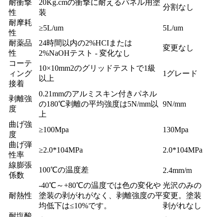
耐衝撃
20Kg.cmの衝撃に耐えるパネル用塗
分割なし
性
装
耐摩耗
≥5L/um
5L/um
性
耐薬品
24時間以内の2%HCIまたは
変更なし
性
2%NaOHテスト - 変化なし
コーテ
10×10mm2のグリッドテストで1級
ィング
1グレード
以上
接着
0.21mmのアルミスキン付きパネル
剥離強
の180℃剥離の平均強度は5N/mm以
9N/mm
度
上
曲げ強
≥100Mpa
130Mpa
度
曲げ弾
≥2.0*104MPa
2.0*104MPa
性率
線膨張
100℃の温度差
2.4mm/m
係数
-40℃～+80℃の温度では色の変化や
光沢のみの
耐熱性
塗装の剥がれがなく、剥離強度の平
変更。塗装
均低下は≤10%です。
剥がれなし
耐塩酸