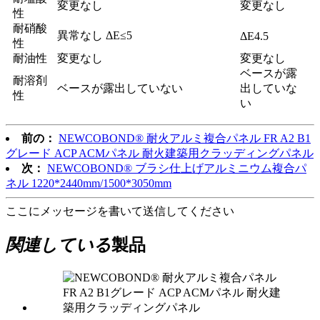
変更なし
変更なし
性
耐硝酸
異常なし ΔE≤5
ΔE4.5
性
耐油性
変更なし
変更なし
ベースが露
耐溶剤
ベースが露出していない
出していな
性
い
前の：
NEWCOBOND® 耐火アルミ複合パネル FR A2 B1
グレード ACP ACMパネル 耐火建築用クラッディングパネル
次：
NEWCOBOND® ブラシ仕上げアルミニウム複合パ
ネル 1220*2440mm/1500*3050mm
ここにメッセージを書いて送信してください
関連している
製品