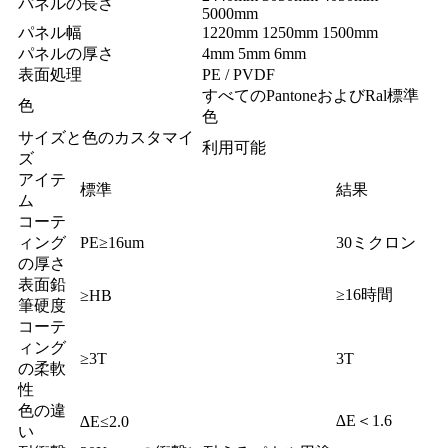
パネルの長さ
5000mm
パネル幅
1220mm 1250mm 1500mm
パネルの厚さ
4mm 5mm 6mm
表面処理
PE / PVDF
すべてのPantoneおよびRal標準
色
色
サイズと色のカスタマイ
利用可能
ズ
アイテ
標準
結果
ム
コーテ
ィング
PE≥16um
30ミクロン
の厚さ
表面鉛
≥16時間
≥HB
筆硬度
コーテ
ィング
≥3T
3T
の柔軟
性
色の違
∆E＜1.6
∆E≤2.0
い