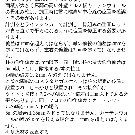
面積が大きく床高の高い外壁アルミ板カーテンウォール
の骨組み柱は、施工時に常に標高や中心線の位置を確認
する必要があります。
計測器とラインシンカーで計測し、骨組みの垂直ロッド
が真っ直ぐで平らになるように位置を修正する必要があ
ります。
偏差は3mmを超えてはならず、軸の前後の偏差は2mmを
超えてはならず、左右の偏差は3mmを超えてはなりませ
ん。
柱の仰角偏差は3mm以下、同一階の柱の最大仰角偏差は
5mm以下とし、隣接する2本の柱は
距離の偏差は 2 mm を超えてはなりません。
2) 梁の両端のコネクタとガスケットは柱の所定の位置に
設置され、しっかりと設置され、その接合部は
タイト：隣接する2本の梁の水平偏差は1mm以下である必
要があります。同一フロアの仰角偏差：カーテンウォー
ルの幅が1mm以下の場合
5m の場合は 35mm を超えてはなりません。カーテンウォ
ールの幅が 35m を超える場合は、7mm を超えてはなりま
せん。
4. 耐火材を設置する