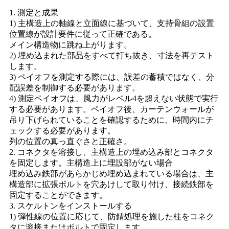
1. 測定と成果
1) 主構造上の軸線と立面線に基づいて、支持骨組の設置
位置線が設計要件に従って正確である。
メイン構造物に跳ね上がります。
2) 埋め込まれた部品をすべて打ち抜き、寸法を再テスト
します。
3) ペイオフを測定する際には、誤差の蓄積ではなく、分
配誤差を制御する必要があります。
4) 測定ペイオフは、風力がレベル4を超えない状態で実行
する必要があります。ペイオフ後、カーテンウォールが
吊り下げられていることを確認するために、時間内にチ
ェックする必要があります。
列の位置の真っ直ぐさと正確さ。
2. コネクタを溶接し、主構造上の埋め込み部とコネクタ
を固定します。主構造上に埋設部がない場合
埋め込み鉄部があらかじめ埋め込まれている場合は、主
構造部に拡張ボルトを穴あけして取り付け、接続鉄部を
固定することができます。
3. スケルトンをインストールする
1) 弾性線の位置に応じて、防錆処理を施した柱をコネク
タに溶接またはボルトで固定します。