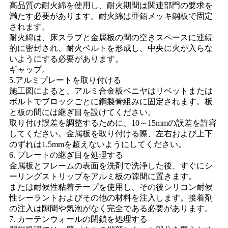
高品質の耐火綿を使用し、耐火期間は関連部門の要求を
満たす必要があります。耐火綿は亜鉛メッキ鋼板で固定
されます。
耐火綿は、床スラブと金属板の間の空きスペースに連続
的に密封され、耐火ベルトを形成し、中央に火が入らな
いようにする必要があります。
ギャップ。
5.アルミプレートを取り付ける
施工図によると、アルミ合金板ベニヤはリベットまたは
ボルトでブロックごとに鋼製骨組みに固定されます。板
と板の間には継ぎ目を設けてください。
取り付け誤差を調整するために、10～15mmの誤差を許容
してください。金属板を取り付ける際、左右および上下
のずれは1.5mmを超えないようにしてください。
6. プレートの継ぎ目を処理する
金属板とフレームの表面を洗剤で洗浄した後、すぐにシ
ーリングストリップをアルミ板の隙間に置きます。
または耐候性粘着テープを使用し、その後シリコン耐候
性シーラントおよびその他の材料を注入します。接着剤
の注入は隙間や気泡がなく完全である必要があります。
7. カーテンウォールの閉鎖を処理する