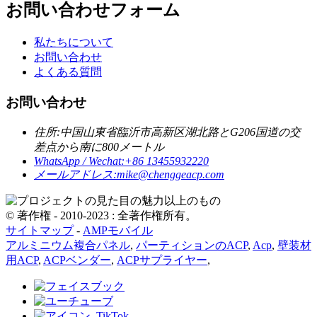
お問い合わせフォーム
私たちについて
お問い合わせ
よくある質問
お問い合わせ
住所:
中国山東省臨沂市高新区湖北路とG206国道の交
差点から南に800メートル
WhatsApp / Wechat:
+86 13455932220
メールアドレス:
mike@chenggeacp.com
© 著作権 - 2010-2023 : 全著作権所有。
サイトマップ
-
AMPモバイル
アルミニウム複合パネル
,
パーティションのACP
,
Acp
,
壁装材
用ACP
,
ACPベンダー
,
ACPサプライヤー
,