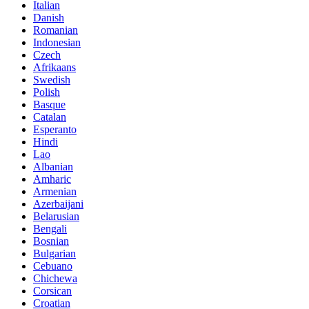
Italian
Danish
Romanian
Indonesian
Czech
Afrikaans
Swedish
Polish
Basque
Catalan
Esperanto
Hindi
Lao
Albanian
Amharic
Armenian
Azerbaijani
Belarusian
Bengali
Bosnian
Bulgarian
Cebuano
Chichewa
Corsican
Croatian