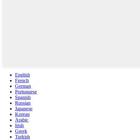
English
French
German
Portuguese
Spanish
Russian
Japanese
Korean
Arabic
Irish
Greek
Turkish