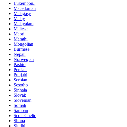
Luxembou..
Macedonian
Malagasy
Malay
Malayalam
Maltese
Maori
Marathi
Mongolian
Burmese
Nepali
Norwegian
Pashto
Persian
Punjabi
Serbian
Sesotho
Sinhala
Slovak
Slovenian
Somali
Samoan
Scots Gaelic
Shona
Sindhi